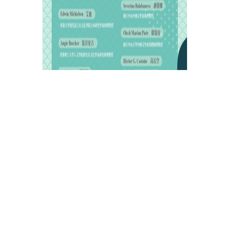
[工作坊]_在AI動盪的多重危機時代如何思考團結？美
學、媒介、共同體？| 115/5/5（二）-5/6（三）